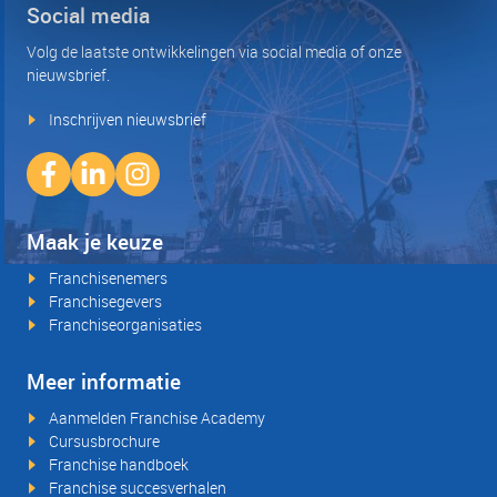
Social media
Volg de laatste ontwikkelingen via social media of onze
nieuwsbrief.
Inschrijven nieuwsbrief
Maak je keuze
Franchisenemers
Franchisegevers
Franchiseorganisaties
Meer informatie
Aanmelden Franchise Academy
Cursusbrochure
Franchise handboek
Franchise succesverhalen