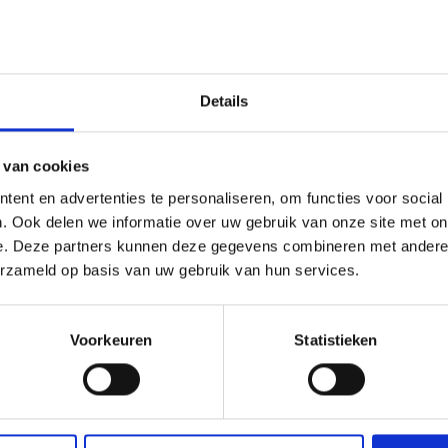
van werving & selectie (de zogenaamde pre-
Details
nplan voor toekomstige franchisenemers
hisenemers die zich bij jouw formule willen
meren over alle ins en outs van de franchise
 van cookies
nplan wordt speciaal voor jou op maat gemaakt.
ent en advertenties te personaliseren, om functies voor social
 en leer je alle ins & outs kennen die nodig zijn om
. Ook delen we informatie over uw gebruik van onze site met on
jk hebt wat je op welk moment in het selectieproces
e. Deze partners kunnen deze gegevens combineren met andere i
kandidaat franchisenemer. Elke kandidaat weet
erzameld op basis van uw gebruik van hun services.
en juiste beslissing nemen. Het is tenslotte een
Voorkeuren
Statistieken