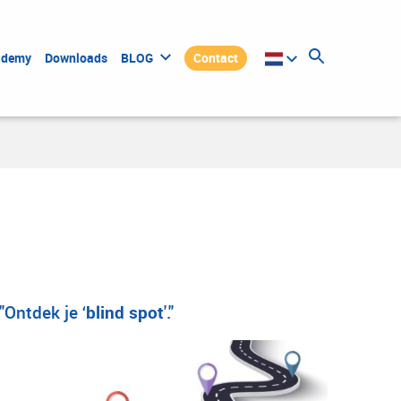
ademy
Downloads
BLOG
Contact
"Ontdek je ‘
blind spot
'."