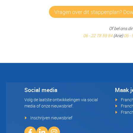
Vragen over dit stappenplan? Do
Of bel ons dir
06 - 22 78 59 84
(Arie)
06 - 
Social media
Maak j
Volg de laatste ontwikkelingen via social
Franc
media of onze nieuwsbrief.
Franch
Franch
Inschrijven nieuwsbrief