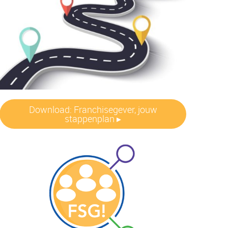
Download: Franchisegever, jouw
stappenplan ▸