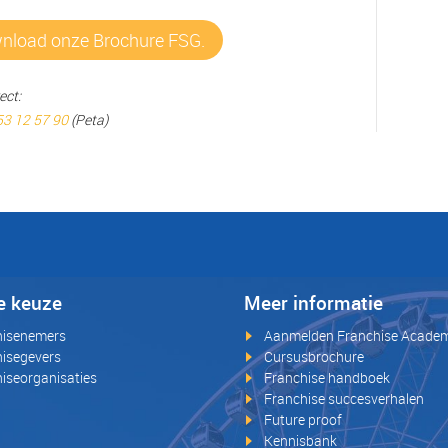
wnload onze Brochure FSG.
ect:
53 12 57 90
(Peta)
e keuze
Meer informatie
hisenemers
Aanmelden Franchise Acade
isegevers
Cursusbrochure
iseorganisaties
Franchise handboek
Franchise succesverhalen
Future proof
Kennisbank