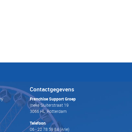
Contactgegevens
my
Franchise Support Groep
Ineke Sluiterstraat 19
3066 HL Rotterdam
Telefoon
06 - 22 78 59 84
(Arie)