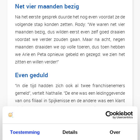
Net vier maanden bezig
Na het eerste gesprek duurde het nog even voordat ze de
volgende stap konden zetten. Rody: “We waren net vier
maanden bezig, dus wilden eerst even zelf goed draaien
voordat we verder zouden gaan. Maar na acht, negen
maanden draaiden we op volle toeren, dus toen hebben
we Arie en Peta opnieuw gebeld en gezegd: we zien het
zitten en willen verder!”
Even geduld
“In die tijd hadden zich ook al twee franchisenemers
gemeld”, vertelt Nathalie. “De ene was een leidinggevende
van ons filiaal in Spijkenisse en de andere was een klant
die in Schiedam wel een Broadrunners wilde openen. We
hebben hen gevraagd om nog even driekwart jaar geduld
te hebben, zodat wij onze franchiseorganisatie goed op
poten konden zetten.”
Toestemming
Details
Over