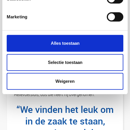
Daarom vinden we het belangrijk om onze
franchisenemers de ruimte te geven om te ondernemen.
Bijvoorbeeld door ze een eigen ‘broodje van de maand’ te
Marketing
laten ontwikkelen.”
Eerste drie al van start!
Alles toestaan
Terwijl Rody en Nathalie zelf nog bezig waren met de
ontwikkeling van een marketingcampagne voor hun
franchise, gingen de eerste drie franchisenemers al van
Selectie toestaan
start. Rody: “Die medewerker en klant dus, in Spijkenisse
en Schiedam en vervolgens nog een andere klant die
aangaf ook franchisenemer te willen worden. We waren
Weigeren
toen net bezig met de opening van een vestiging in
Hellevoetsluis, dus die heeft hij overgenomen.”
“We vinden het leuk om
in de zaak te staan,