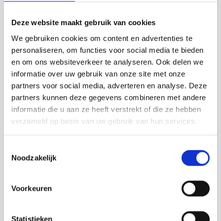
Het geeft rust
Dat was een hele klus. “Oei, dacht ik”, zegt Nathalie. En
Deze website maakt gebruik van cookies
Rody: “Het was veel werk. Maar wel waardevol omdat
We gebruiken cookies om content en advertenties te
deze periode ons vooral veel inzicht gaf in ons bedrijf. Als
personaliseren, om functies voor social media te bieden
je al tien jaar een bedrijf hebt, heb je al veel meer in kaart
en om ons websiteverkeer te analyseren. Ook delen we
gebracht. We moesten onze procedures, doelstellingen,
informatie over uw gebruik van onze site met onze
visie en strategie samen met Arie en Peta uitwerken. Dat
partners voor social media, adverteren en analyse. Deze
heeft ons bedrijf echt goed gedaan.” “En het geeft ook
partners kunnen deze gegevens combineren met andere
rust, wetende dat we nu alles op een rijtje hebben”, vult
informatie die u aan ze heeft verstrekt of die ze hebben
Nathalie aan. Er komt veel kijken als je een
verzameld op basis van uw gebruik van hun services.
franchiseorganisatie wil starten, denk bijvoorbeeld ook
aan eigendomsrechten en/of juridische aspecten.
Toestemmingsselectie
Noodzakelijk
Ruimte om te ondernemen
In het rijtje van Rody en Nathalie staat ook ‘ruimte voor
Voorkeuren
eigen creativiteit’. “Dat misten we zelf als franchisenemer
wel eens”, vertelt Rody. “We voerden een strak concept uit
en voelden ons meer medewerker dan ondernemer.
Statistieken