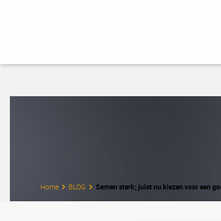
Home
BLOG
Samen sterk; juist nu kiezen voor een 