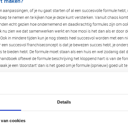
art maken?
m aanpassingen, of je nu gaat starten of al een succesvolle formule hebt, n
oep te nemen en te kijken hoe je deze kunt versterken. Vanuit chaos komt 
den echt gezien hoe ondernemend en daadkrachtig formules zijn om ook i
k nu zien we dat samenwerken werkt en hoe mooi is het dan als er door d
 Ook in mindere tijden kun je nog steeds heel succesvol worden met een 
oor een succesvol franchiseconcept is dat je bewezen succes hebt, je onde
ks te bieden hebt. De formule moet staan als een huis en wel zodanig dat 
et handboek oftewel de formule beschrijving het kloppend hart is van de for
ak je een ‘doorstart’ dan is het goed om je formule (opnieuw) goed uit te
erken, waarbij van
elkaars kracht
wordt uitg
nchise ondernemingen een goed bedrijfsresu
Details
 van cookies