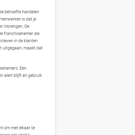
die behoefte handelen.
amenwerken is dat je
er inbrengen. De
 De franchisenemer die
 inleven in de klanten
t uitgegaan, maakt dat
hisenemers. Een
alert blijft en gebruik
nt om met elkaar te
ingen een sterke