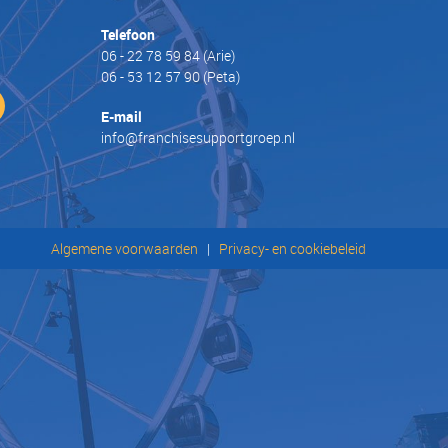
Telefoon
06 - 22 78 59 84
(Arie)
06 - 53 12 57 90
(Peta)
E-mail
info@franchisesupportgroep.nl
Algemene voorwaarden
|
Privacy- en cookiebeleid