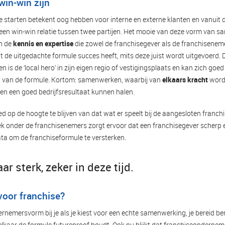
win-win zijn
e starten betekent oog hebben voor interne en externe klanten en vanuit 
een win-win relatie tussen twee partijen. Het mooie van deze vorm van s
n de
kennis en
expertise
die zowel de franchisegever als de franchisenem
t de uitgedachte formule succes heeft, mits deze juist wordt uitgevoerd.
n is de ‘local hero’ in zijn eigen regio of vestigingsplaats en kan zich goed
n van de formule. Kortom: samenwerken, waarbij van
elkaars kracht
word
n een goed bedrijfsresultaat kunnen halen.
ed op de hoogte te blijven van dat wat er speelt bij de aangesloten franc
 onder de franchisenemers zorgt ervoor dat een franchisegever scherp en 
a om de franchiseformule te versterken.
ar sterk, zeker in deze tijd.
oor franchise?
rnemersvorm bij je als je kiest voor een echte samenwerking, je bereid be
lkaar de formule futureproof houdt. Ook nu blijkt dat franchiseondernem