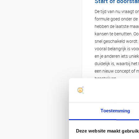
Start of doorst
De tijd van nu vraagt o
formule goed onder de l
hebben de laatste maan
kansen te benutten. Oo
snel geschakeld wordt.
vooral belangrijk is v
en je anderen iets unie
duidelijk is, waarbij h
een nieuw concept of ma
beschrijven.
Samenw
dat fra
Toestemming
halen.
Deze website maakt gebruik