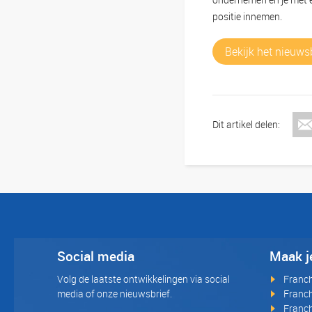
positie innemen.
Bekijk het nieuws
Dit artikel delen:
Social media
Maak j
Volg de laatste ontwikkelingen via social
Franc
media of onze nieuwsbrief.
Franch
Franch