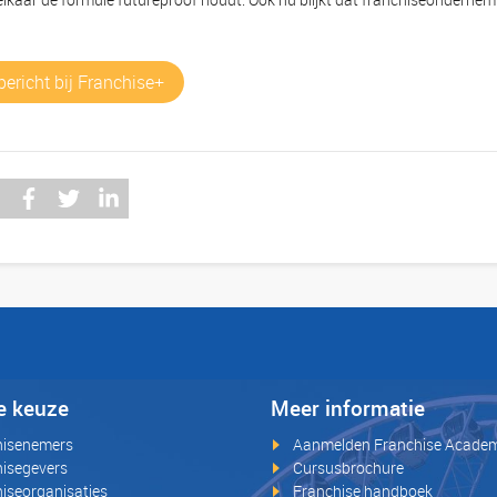
bericht bij Franchise+
e keuze
Meer informatie
hisenemers
Aanmelden Franchise Acade
isegevers
Cursusbrochure
iseorganisaties
Franchise handboek