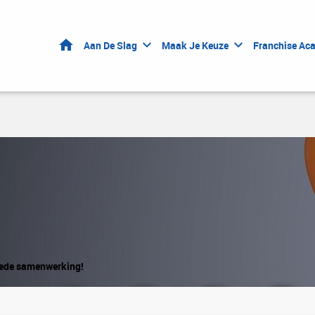
Home
Aan De Slag
Maak Je Keuze
Franchise Ac
goede samenwerking!