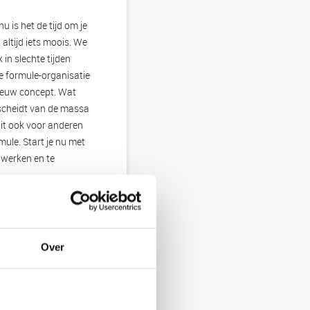
u is het de tijd om je
altijd iets moois. We
n slechte tijden
e formule-organisatie
nieuw concept. Wat
rscheidt van de massa
dit ook voor anderen
mule. Start je nu met
 werken en te
egaan, maakt
ltaat kunnen
Over