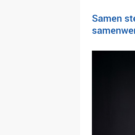
Samen ste
samenwer