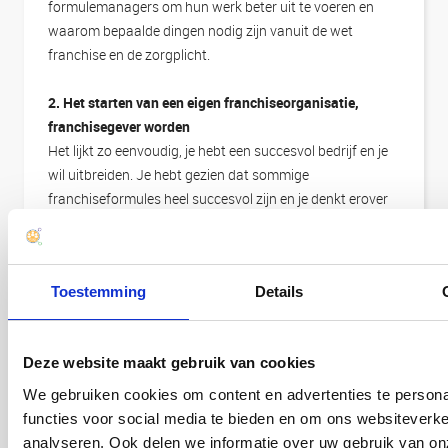
formulemanagers om hun werk beter uit te voeren en
waarom bepaalde dingen nodig zijn vanuit de wet
franchise en de zorgplicht.
2. Het starten van een eigen franchiseorganisatie,
franchisegever worden
Het lijkt zo eenvoudig, je hebt een succesvol bedrijf en je
wil uitbreiden. Je hebt gezien dat sommige
franchiseformules heel succesvol zijn en je denkt erover
om op deze wijze jouw bedrijf uit te breiden. Goed plan?
Of juist niet? Er komt heel wat bij kijken en niet altijd is
franchise het antwoord, wat veel startende ondernemers
Toestemming
Details
vergeten is dat de rol van franchisegever heel wat van je
vergt. Als je de zaken niet op orde hebt, denk aan onder
andere de handboeken, de franchiseovereenkomst, de
Deze website maakt gebruik van cookies
PID-procedure of het verdienmodel, dan is de kans op
succes niet zo groot. Om te bepalen of jouw bedrijf toe is
We gebruiken cookies om content en advertenties te persona
aan de next step in franchise? Neem eens contact met
functies voor social media te bieden en om ons websiteverke
ons op of volg onze workshop.
analyseren. Ook delen we informatie over uw gebruik van on