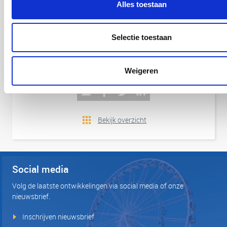
Alles toestaan
van onze workshops? Schrijf je in of
neem met ons
contact op voor meer informatie.
We helpen je graag
verder.
Selectie toestaan
Dit artikel delen:
Weigeren
Bekijk overzicht
Social media
Volg de laatste ontwikkelingen via social media of onze
nieuwsbrief.
Inschrijven nieuwsbrief