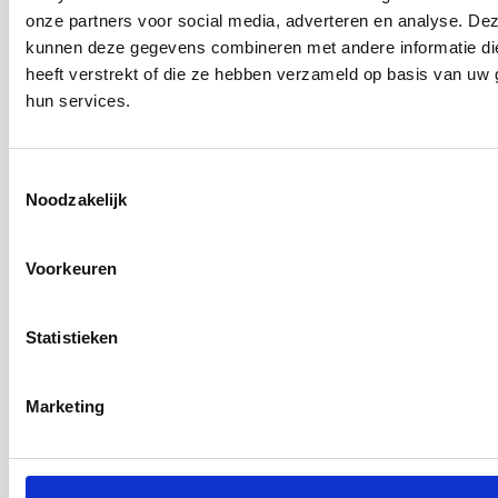
onze partners voor social media, adverteren en analyse. De
3. Deelnemen aan een franchiseorganisatie,
kunnen deze gegevens combineren met andere informatie di
franchisenemer worden
heeft verstrekt of die ze hebben verzameld op basis van uw 
Je hebt een formule op het oog waar je blij van wordt, je
hun services.
hebt een startkapitaal en je denkt dat franchise de
ondernemersvorm is die bij jou past. Of dat het geval is?
Je komt erachter door het volgen van onze workshop we
Toestemmingsselectie
Noodzakelijk
zoomen in op het businessmodel maar ook op de rechten
en plichten die je hebt als je gaat franchisen. Eén ding is
zeker een goede match tussen twee partijen is een win-
Voorkeuren
win situatie. Die match kun je alleen maken als je goed
voorbereid bent op deze samenwerking.
Statistieken
Onze workshops zijn interactief, bij veel workshops is er
sprake van ‘zenden’. Een monoloog van een ‘expert’ waar
Marketing
je luistert naar de boodschap. Wij kiezen daar niet voor,
wij gaan juist aan de slag aan de hand van jouw en onze
praktijkvoorbeelden en koppelen daar de theorie aan. We
starten gelijk na de zomer. Zien we jou of je collega op één