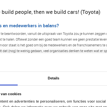
 build people, then we build cars! (Toyota)
 en medewerkers in balans?
om te beantwoorden, vanuit de uitspraak van Toyota zou je kunnen zeggen 
at te halen. Oftewel zonder een goed team kunnen we geen prestatie lever
rvoor staat is het goed om bij de medewerkers en de franchisenemers te c
t dat (nog) te weinig gedaan, veel organisaties denken te weten wat er s
even van de medewerkers en de franchisenemers. Jammer want juist daar
ncieel) te groeien, immers zij zorgen voor de uitvoering en het succes van
Details
 van cookies
ent en advertenties te personaliseren, om functies voor social