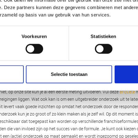
. Ook delen we informatie over uw gebruik van onze site met on
e. Deze partners kunnen deze gegevens combineren met andere i
erzameld op basis van uw gebruik van hun services.
Voorkeuren
Statistieken
Selectie toestaan
oud een enquête of voer een onderzoek uit!
niet, op onze site kun je al een eerste meting uitvoeren. Vul deze
enquête
m
eigingen liggen. Wat ook kan is om een uitgebreider onderzoek uit te lat
dit levert vaak goede inzichten op omdat het onderzoek door de responde
nderzoek kun je zo groot of zo klein maken als je zelf wil. Op dit moment i
chikbaar dat toegepast kan worden op verschillende franchiseformules. 
den die van invloed zijn op het succes van de formule. Je kunt ook kiezen 
dt een (actie) onderzoek op maat gemaakt en wordt ingezoomd op gesele