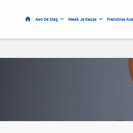
Home
Aan De Slag
Maak Je Keuze
Franchise Ac