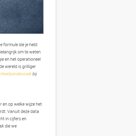
 formule die je hebt
Belangrijk om te weten
gie en het operationeel
 wereld is grilliger
nheidsonderzoek
bij
r en op welke wijze het
rdt. Vanuit deze data
t in cijfers en
aak die we