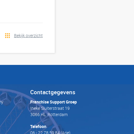
Bekijk overzicht
Contactgegevens
my
Franchise Support Groep
Ineke Sluiterstraat 19
3066 HL Rotterdam
Telefoon
06 - 22 78 59 84
(Arie)