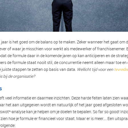
t jaar is het goed om de balans op te maken. Zeker wanneer het gaat om de
ever of waar je misschien voor werkt als medewerker of franchisenemer. 
zodat de formule daar in de komende jaren op kan anticiperen en de strate
ers de formule staat nooit stil, de concurrentie neemt alleen maar toe en de
e juiste stappen te zetten op basis van data.
Wellicht tijd voor een
tevrede
s bij de organisatie?
s
eft veel informatie en daarmee inzichten. Deze harde feiten laten zien waa
aar het aan uitgegeven wordt en natuurlijk of het jaar goed afgesloten wo
 swot*-analyse kan je helpen om je doelen te bepalen. So far so good! Inzich
 zien hoe je formule er financieel voor staat. Maar er is meer…. Een uitspr
olgende: