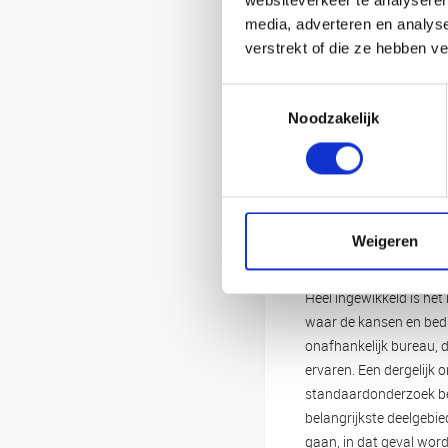
websiteverkeer te analyseren
media, adverteren en analys
verstrekt of die ze hebben v
Toestemmingsselectie
Noodzakelijk
Weigeren
De oplossing: H
Heel ingewikkeld is het 
waar de kansen en bedr
onafhankelijk bureau, 
ervaren. Een dergelijk o
standaardonderzoek bes
belangrijkste deelgebie
gaan, in dat geval wor