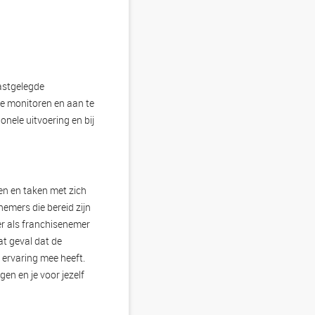
vastgelegde
 te monitoren en aan te
onele uitvoering en bij
ten en taken met zich
nemers die bereid zijn
der als franchisenemer
at geval dat de
r ervaring mee heeft.
en en je voor jezelf