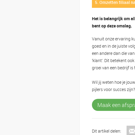
5. Omzetten filiaal na
Het is belangrijk om al
bent op deze omslag.
Vanuit onze ervaring ku
goed en in de juiste vo
een andere dan die van 
‘klant’. Dit betekent o
groei van een bedrijf is
Wil jij weten hoe je jou
pijlers voor succes zi
Maak een afspr
Dit artikel delen: