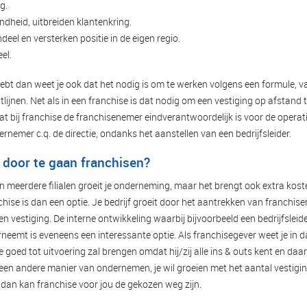
g.
heid, uitbreiden klantenkring.
el en versterken positie in de eigen regio.
eel.
jf hebt dan weet je ook dat het nodig is om te werken volgens een formule, 
lijnen. Net als in een franchise is dat nodig om een vestiging op afstand
dat bij franchise de franchisenemer eindverantwoordelijk is voor de operati
dernemer c.q. de directie, ondanks het aanstellen van een bedrijfsleider.
door te gaan franchisen?
n meerdere filialen groeit je onderneming, maar het brengt ook extra kos
hise is dan een optie. Je bedrijf groeit door het aantrekken van franchise
gen vestiging. De interne ontwikkeling waarbij bijvoorbeeld een bedrijfslei
rneemt is eveneens een interessante optie. Als franchisegever weet je in d
e goed tot uitvoering zal brengen omdat hij/zij alle ins & outs kent en daa
n een andere manier van ondernemen, je wil groeien met het aantal vestiging
, dan kan franchise voor jou de gekozen weg zijn.