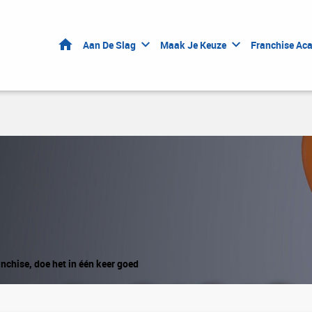
Home
Aan De Slag
Maak Je Keuze
Franchise Ac
anchise, doe het in één keer goed