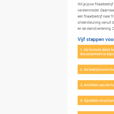
Wil je jouw filiaalbedr
verdienmodel. Daarnaas
een filiaalbedrijf naar
ondersteuning vanuit de
en de dienstverlening. O
Vijf stappen voo
1. De formule dient he
documenteert in bijv
2. De bedrijfsvorm fr
3. Inrichten van de f
4. Opzetten structuu