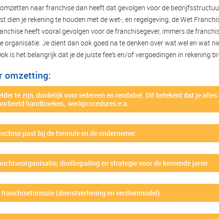
ijf omzetten naar franchise dan heeft dat gevolgen voor de bedrijfsstructu
t dien je rekening te houden met de wet-, en regelgeving, de Wet Franch
 franchise heeft vooral gevolgen voor de franchisegever, immers de franc
 organisatie. Je dient dan ook goed na te denken over wat wel en wat nie
ok is het belangrijk dat je de juiste fee’s en/of vergoedingen in rekening b
r omzetting:
lder te zijn, duidelijk voor iedereen en rendabel. Dit betekent dat je alle
oorbeeld handboeken, werkprocedures e.a.
anchise past bij de formule en de ondernemer.
ranchiseorganisatie, doelbepaling en strategie voor de komende jaren.
r franchiseformule (dienstverlening en verdienmodel).