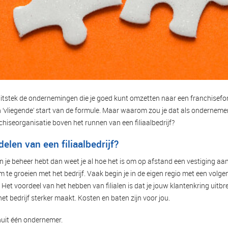
ij uitstek de ondernemingen die je goed kunt omzetten naar een franchisefor
n ‘vliegende’ start van de formule. Maar waarom zou je dat als ondernemer
hiseorganisatie boven het runnen van een filiaalbedrijf?
elen van een filiaalbedrijf?
 in je beheer hebt dan weet je al hoe het is om op afstand een vestiging aan
 om te groeien met het bedrijf. Vaak begin je in de eigen regio met een volgend
et voordeel van het hebben van filialen is dat je jouw klantenkring uitbr
het bedrijf sterker maakt. Kosten en baten zijn voor jou.
anuit één ondernemer.