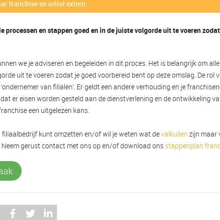
ar franchise en uitrol extern.
le processen en stappen goed en in de juiste volgorde uit te voeren zoda
nnen we je adviseren en begeleiden in dit proces. Het is belangrijk om al
lgorde uit te voeren zodat je goed voorbereid bent op deze omslag. De rol 
‘ondernemer van filialen’. Er geldt een andere verhouding en je franchis
ok dat er eisen worden gesteld aan de dienstverlening en de ontwikkeling v
 franchise een uitgelezen kans.
w filiaalbedrijf kunt omzetten en/of wil je weten wat de
valkuilen
zijn maar 
jn? Neem gerust contact met ons op en/of download ons
stappenplan fran
aak