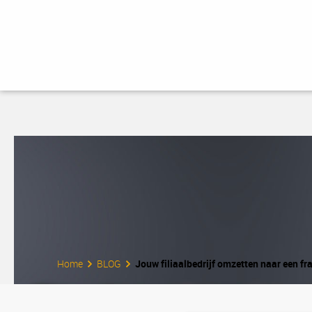
Home
BLOG
Jouw filiaalbedrijf omzetten naar een fr